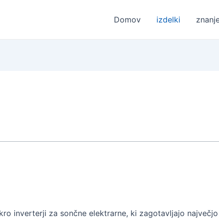
Domov
izdelki
znanj
kro inverterji za sončne elektrarne, ki zagotavljajo največ