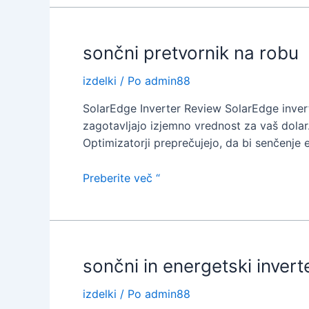
celice
sončni pretvornik na robu
izdelki
/ Po
admin88
SolarEdge Inverter Review SolarEdge invert
zagotavljajo izjemno vrednost za vaš dolar.
Optimizatorji preprečujejo, da bi senčenje e
sončni
Preberite več “
pretvornik
na
robu
sončni in energetski invert
izdelki
/ Po
admin88