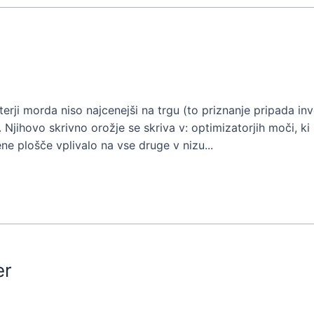
erji morda niso najcenejši na trgu (to priznanje pripada i
 Njihovo skrivno orožje se skriva v: optimizatorjih moči, ki
ne plošče vplivalo na vse druge v nizu...
er