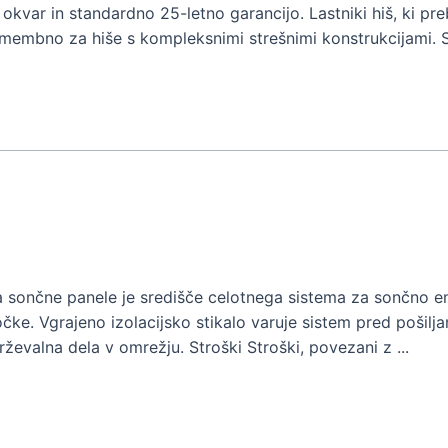
o okvar in standardno 25-letno garancijo. Lastniki hiš, ki pre
embno za hiše s kompleksnimi strešnimi konstrukcijami. St
za sončne panele je središče celotnega sistema za sončno en
čke. Vgrajeno izolacijsko stikalo varuje sistem pred pošilja
rževalna dela v omrežju. Stroški Stroški, povezani z ...