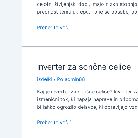
celotni življenjski dobi, imajo nizko stopnj
prednost temu ukrepu. To je še posebej pom
solarni
Preberite več “
mikro
inverter
inverter za sončne celice
izdelki
/ Po
admin88
Kaj je inverter za sončne celice? Inverter 
izmenični tok, ki napaja naprave in pripomo
bi lahko ogrozilo delavce, ki opravljajo vzd
inverter
Preberite več “
za
sončne