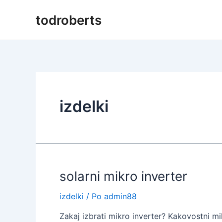
Preskoči
todroberts
na
vsebino
izdelki
solarni mikro inverter
izdelki
/ Po
admin88
Zakaj izbrati mikro inverter? Kakovostni mi