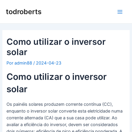
Saltar
para
todroberts
Men
o
conteúdo
princ
Como utilizar o inversor
solar
Por
admin88
/
2024-04-23
Como utilizar o inversor
solar
Os painéis solares produzem corrente contínua (CC),
enquanto o inversor solar converte esta eletricidade numa
corrente alternada (CA) que a sua casa pode utilizar. Ao
avaliar a eficiência do inversor, devem ser considerados
dois números: eficiência de pico e eficiência ponderada. A